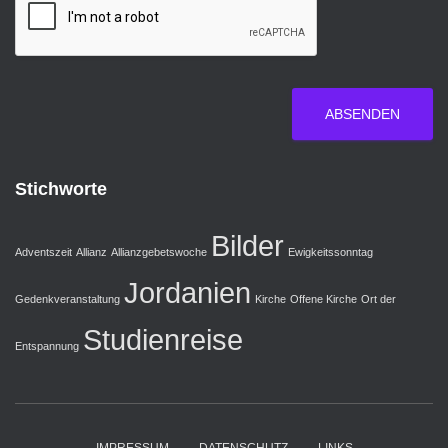
ABSENDEN
Stichworte
Bilder
Adventszeit
Allianz
Allianzgebetswoche
Ewigkeitssonntag
Jordanien
Gedenkveranstaltung
Kirche
Offene Kirche
Ort der
Studienreise
Entspannung