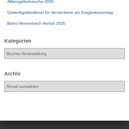
Allianzgebetswoche 2026
Gedenkgottesdienst für Verstorbene am Ewigkeitssonntag
Bistro Himmelreich Herbst 2025
Kategorien
K
a
t
e
Archiv
g
o
A
r
r
i
c
e
h
n
i
v