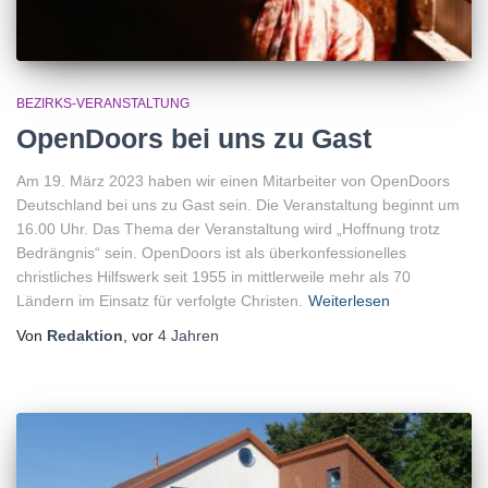
BEZIRKS-VERANSTALTUNG
OpenDoors bei uns zu Gast
Am 19. März 2023 haben wir einen Mitarbeiter von OpenDoors
Deutschland bei uns zu Gast sein. Die Veranstaltung beginnt um
16.00 Uhr. Das Thema der Veranstaltung wird „Hoffnung trotz
Bedrängnis“ sein. OpenDoors ist als überkonfessionelles
christliches Hilfswerk seit 1955 in mittlerweile mehr als 70
Ländern im Einsatz für verfolgte Christen.
Weiterlesen
Von
Redaktion
, vor
4 Jahren