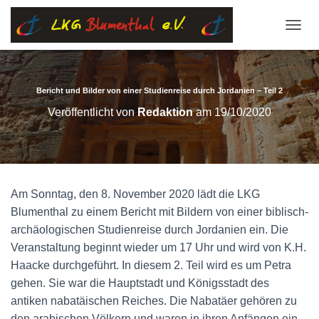
N
A
V
I
G
Bericht und Bilder von einer Studienreise durch Jordanien – Teil 2
A
Veröffentlicht von
Redaktion
am
19/10/2020
T
I
O
N
U
M
Am Sonntag, den 8. November 2020 lädt die LKG
S
Blumenthal zu einem Bericht mit Bildern von einer biblisch-
C
H
archäologischen Studienreise durch Jordanien ein. Die
A
Veranstaltung beginnt wieder um 17 Uhr und wird von K.H.
L
Haacke durchgeführt. In diesem 2. Teil wird es um Petra
T
E
gehen. Sie war die Hauptstadt und Königsstadt des
N
antiken nabatäischen Reiches. Die Nabatäer gehören zu
den arabischen Völkern und waren in ihren Anfängen ein