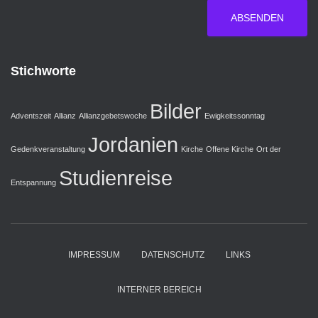
ABSENDEN
Stichworte
Bilder
Adventszeit
Allianz
Allianzgebetswoche
Ewigkeitssonntag
Jordanien
Gedenkveranstaltung
Kirche
Offene Kirche
Ort der
Studienreise
Entspannung
IMPRESSUM
DATENSCHUTZ
LINKS
INTERNER BEREICH