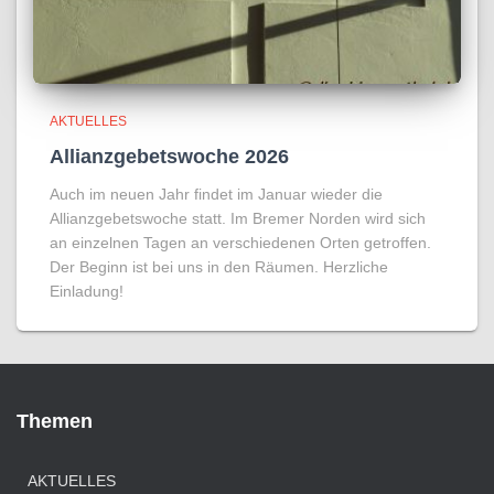
AKTUELLES
Allianzgebetswoche 2026
Auch im neuen Jahr findet im Januar wieder die
Allianzgebetswoche statt. Im Bremer Norden wird sich
an einzelnen Tagen an verschiedenen Orten getroffen.
Der Beginn ist bei uns in den Räumen. Herzliche
Einladung!
Themen
AKTUELLES